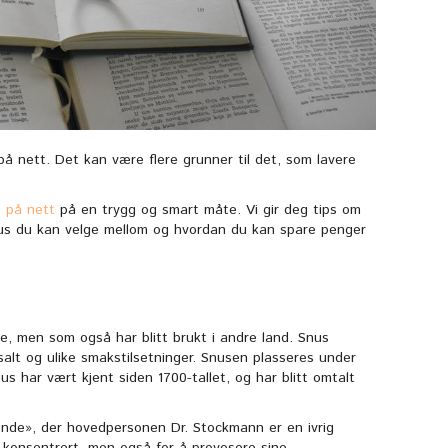
å nett. Det kan være flere grunner til det, som lavere
 på nett
på en trygg og smart måte. Vi gir deg tips om
snus du kan velge mellom og hvordan du kan spare penger
e, men som også har blitt brukt i andre land. Snus
alt og ulike smakstilsetninger. Snusen plasseres under
nus har vært kjent siden 1700-tallet, og har blitt omtalt
iende», der hovedpersonen Dr. Stockmann er en ivrig
 konsentrert, men også for å provosere sine