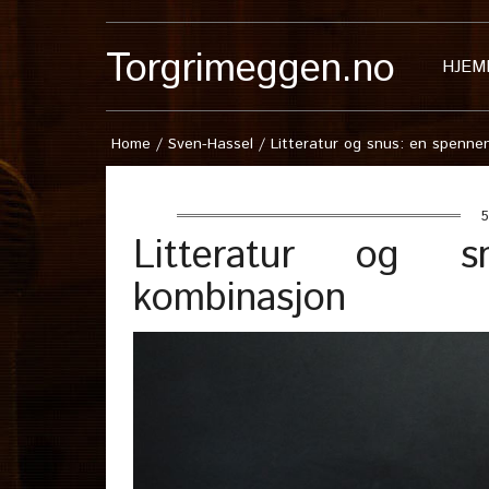
Torgrimeggen.no
HJEM
Home
/
Sven-Hassel
/
Litteratur og snus: en spenne
5
Litteratur og 
kombinasjon