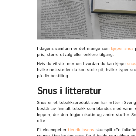
I dagens samfunn er det mange som
kjøper snus
p
pris, større utvalg eller enklere tilgang.
Hvis du vil vite mer om hvordan du kan kjøpe
snus
hvilke nettsteder du kan stole på, hvilke typer 
på din bestilling.
Snus i litteratur
Snus er et tobakksprodukt som har røtter i Sverig
består av finmalt tobakk som blandes med vann, s
leppen, der den frigjør nikotin og andre stoffer. S
ofte.
Et eksempel er
Henrik Ibsens
skuespill «En folkef
snuser. Han bruker snus for å holde seg våken og