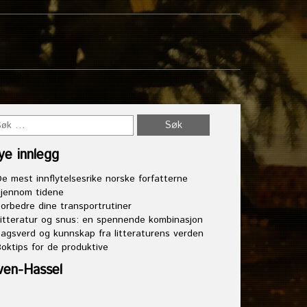
ye innlegg
e mest innflytelsesrike norske forfatterne
jennom tidene
orbedre dine transportrutiner
itteratur og snus: en spennende kombinasjon
agsverd og kunnskap fra litteraturens verden
oktips for de produktive
ven-Hassel