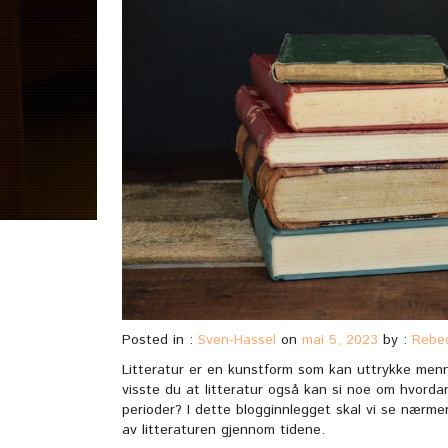
Posted in :
Sven-Hassel
on
mai 5, 2023
by :
Rebe
Litteratur er en kunstform som kan uttrykke menne
visste du at litteratur også kan si noe om hvordan
perioder? I dette blogginnlegget skal vi se nærm
av litteraturen gjennom tidene.