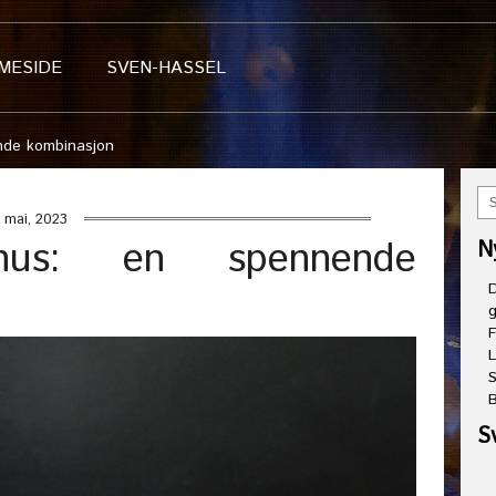
MESIDE
SVEN-HASSEL
nde kombinasjon
 mai, 2023
snus: en spennende
N
D
g
F
L
S
B
S