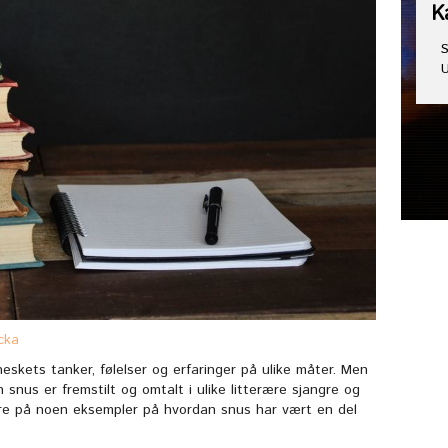
K
S
U
cka
skets tanker, følelser og erfaringer på ulike måter. Men
 snus er fremstilt og omtalt i ulike litterære sjangre og
ere på noen eksempler på hvordan snus har vært en del