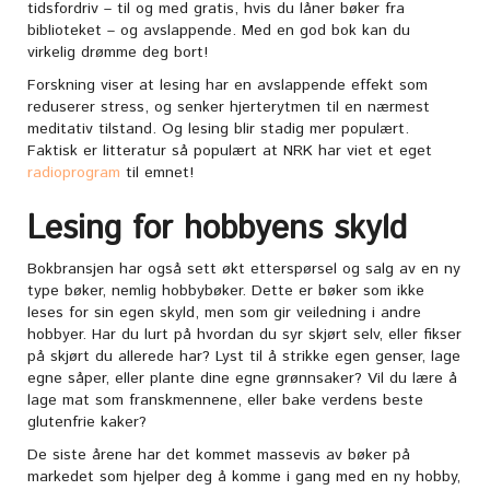
tidsfordriv – til og med gratis, hvis du låner bøker fra
biblioteket – og avslappende. Med en god bok kan du
virkelig drømme deg bort!
Forskning viser at lesing har en avslappende effekt som
reduserer stress, og senker hjerterytmen til en nærmest
meditativ tilstand. Og lesing blir stadig mer populært.
Faktisk er litteratur så populært at NRK har viet et eget
radioprogram
til emnet!
Lesing for hobbyens skyld
Bokbransjen har også sett økt etterspørsel og salg av en ny
type bøker, nemlig hobbybøker. Dette er bøker som ikke
leses for sin egen skyld, men som gir veiledning i andre
hobbyer. Har du lurt på hvordan du syr skjørt selv, eller fikser
på skjørt du allerede har? Lyst til å strikke egen genser, lage
egne såper, eller plante dine egne grønnsaker? Vil du lære å
lage mat som franskmennene, eller bake verdens beste
glutenfrie kaker?
De siste årene har det kommet massevis av bøker på
markedet som hjelper deg å komme i gang med en ny hobby,