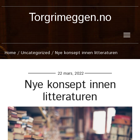
Torgrimeggen.no
Toggle
naviga
Home
/
Uncategorized
/
Nye konsept innen litteraturen
22 mars, 2022
Nye konsept innen
litteraturen