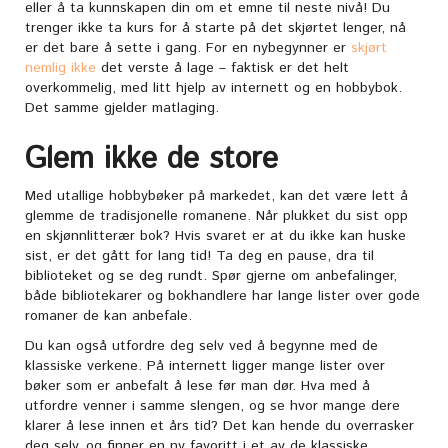
eller å ta kunnskapen din om et emne til neste nivå! Du
trenger ikke ta kurs for å starte på det skjørtet lenger, nå
er det bare å sette i gang. For en nybegynner er
skjørt
nemlig ikke
det verste å lage – faktisk er det helt
overkommelig, med litt hjelp av internett og en hobbybok.
Det samme gjelder matlaging.
Glem ikke de store
Med utallige hobbybøker på markedet, kan det være lett å
glemme de tradisjonelle romanene. Når plukket du sist opp
en skjønnlitterær bok? Hvis svaret er at du ikke kan huske
sist, er det gått for lang tid! Ta deg en pause, dra til
biblioteket og se deg rundt. Spør gjerne om anbefalinger,
både bibliotekarer og bokhandlere har lange lister over gode
romaner de kan anbefale.
Du kan også utfordre deg selv ved å begynne med de
klassiske verkene. På internett ligger mange lister over
bøker som er anbefalt å lese før man dør. Hva med å
utfordre venner i samme slengen, og se hvor mange dere
klarer å lese innen et års tid? Det kan hende du overrasker
deg selv, og finner en ny favoritt i et av de klassiske